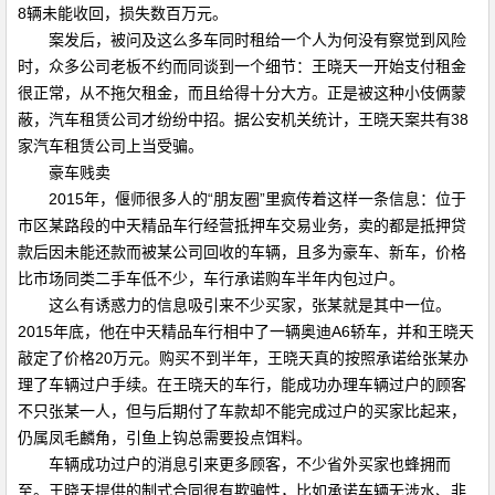
8辆未能收回，损失数百万元。
案发后，被问及这么多车同时租给一个人为何没有察觉到风险
时，众多公司老板不约而同谈到一个细节：王晓天一开始支付租金
很正常，从不拖欠租金，而且给得十分大方。正是被这种小伎俩蒙
蔽，汽车租赁公司才纷纷中招。据公安机关统计，王晓天案共有38
家汽车租赁公司上当受骗。
豪车贱卖
2015年，偃师很多人的“朋友圈”里疯传着这样一条信息：位于
市区某路段的中天精品车行经营抵押车交易业务，卖的都是抵押贷
款后因未能还款而被某公司回收的车辆，且多为豪车、新车，价格
比市场同类二手车低不少，车行承诺购车半年内包过户。
这么有诱惑力的信息吸引来不少买家，张某就是其中一位。
2015年底，他在中天精品车行相中了一辆奥迪A6轿车，并和王晓天
敲定了价格20万元。购买不到半年，王晓天真的按照承诺给张某办
理了车辆过户手续。在王晓天的车行，能成功办理车辆过户的顾客
不只张某一人，但与后期付了车款却不能完成过户的买家比起来，
仍属凤毛麟角，引鱼上钩总需要投点饵料。
车辆成功过户的消息引来更多顾客，不少省外买家也蜂拥而
至。王晓天提供的制式合同很有欺骗性，比如承诺车辆无涉水、非