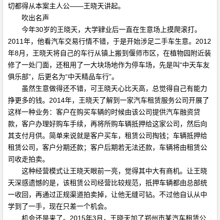
切都得从本案主人公——王晓天讲起。
吹出名声
今年30岁的王晓天，大学肄业后一直在生意场上摸爬滚打。
2011年，他看汽车交易行情不错，于是开始涉足二手车生意。2012
年8月，王晓天将自己的车行从镇上搬到偃师市区，在植物园附近装
修了一处门面，还租用了一大块场地作为停车场，先是叫“中天车友
俱乐部”，后更名为“中天精品车行”。
虽然生意做得还不错，可王晓天心比天高，总觉得自己有能力
挣更多的钱。2014年，王晓天了解到一家汽车租赁服务公司开展了
这样一种业务：客户在购买车辆的时候由该公司提供汽车融资贷
款，客户办理好购车手续，再将所购车辆抵押给这家公司，然后向
其支付月供。简单来说就是客户买车，租赁公司掏钱；车辆抵押给
租赁公司，客户分期还款；客户后期若无法还款，车辆将由租赁公
司收走拍卖。
这种经营模式让王晓天眼前一亮，觉得其中大有商机。让王晓
天深感遗憾的是，该租赁公司经营比较规范，抵押车辆都由总部统
一收回，再通过正规渠道拍卖掉，让他无缝可钻。不过他自认从中
学到了一手，现在只差一个机会。
机会还是来了。2015年3月，王晓天加了郑州市某汽车租赁公