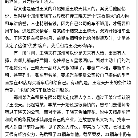
的酒宴，只为接待王晓天。
常某也是通过王某的介绍知道王晓天其人的。案发后他回忆
说，当时整个郑州市租车业界都在传王晓天是个“玩得很大”的人物，
租车讲信誉，人也特别有钱，因为自己公司的车不够用，才需要租
用车辆。通过这次请客，常某终于结交上王晓天，双方开始租车业
务。王晓天租车都是包月，前期车辆租金也给付得很及时，让常某
认定了这位“优质”客户，先后租给王晓天8辆车。
有一段时间，王晓天在郑州可以说是天天有人请，事事有人
捧，去哪儿都前呼后拥，吃住都在五星级酒店。面对主动上门的汽
车租赁公司，王晓天一副财大气粗的样子，非豪车不租，非新车不
租，甚至列出一张车型名单，要求汽车租赁公司按自己提供的型号
直接在4S店购买新车后租给自己。有趣的是，王晓天开出的条件越
苛刻，“求租”的汽车租赁公司越多。
郑州某汽车租赁有限公司法定代表人李某，通过王某介绍认识
了王晓天。比起常某，李某一开始还是很谨慎的，曾专门去偃师考
察过王晓天的公司。面对李某，王晓天舌灿莲花，说中天精品车行
和附近的华夏娱乐城都是自己的产业，还故意摆出大场面，找来一
帮人对自己前呼后拥。见了这么大阵仗，李某放心下来，觉得王晓
天很有经济实力，先后租了21辆车给他。截至案发，21辆车中仍有