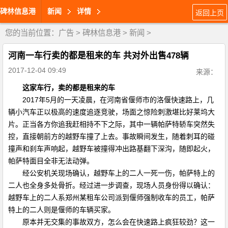
碑林信息港
新闻
详情
返回上页
您的当前位置：
广告
>
碑林信息港
>
新闻
>
河南一车行卖的都是租来的车 共对外出售478辆
2017-12-04 09:49
来源：
这家车行，卖的都是租来的车
2017年5月的一天凌晨，在河南省偃师市的洛偃快速路上，几
辆小汽车正以极高的速度追逐竞驶，场面之惊险刺激堪比好莱坞大
片。正当各方你追我赶相持不下之际，其中一辆帕萨特轿车突然失
控，直接朝前方的越野车撞了上去。事故瞬间发生，随着刺耳的碰
撞声和刹车声响起，越野车被撞得冲出路基翻下深沟，随即起火，
帕萨特面目全非无法动弹。
经公安机关现场确认，越野车上的二人一死一伤，帕萨特上的
二人也全身多处骨折。经过进一步调查，现场人员身份得以确认：
越野车上的二人系郑州某租车公司派到偃师强制收车的员工，帕萨
特上的二人则是偃师的车辆买家。
原本并无交集的事故双方，怎么会在快速路上疯狂较劲？这一