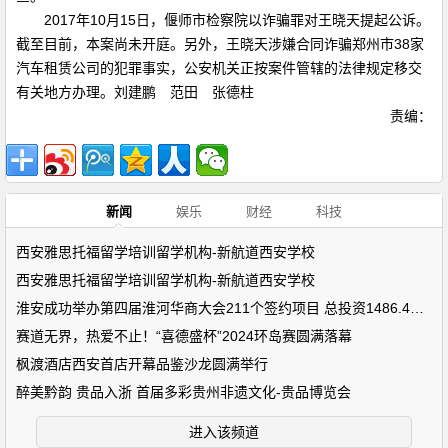
2017年10月15日，偃师市检察院以诈骗罪对王晓天提起公诉。
截至目前，本案尚未开庭。另外，王晓天涉嫌合同诈骗郑州市38家
汽车租赁公司的犯罪事实，公安机关正按案件管辖的法律规定移交
有关地方办理。刘建鹏 范田 张德柱
责编：
新闻
娱乐
财经
科技
西安雅思托福留学培训留学机构-新航道西安学校
西安雅思托福留学培训留学机构-新航道西安学校
淮安成功举办第四届淮河华商大会211个签约项目 总投资1486.4亿元
赛道无界，热爱不止！“喜德盛杯”2024环岛赛圆满落幕
枫渡酒店西安首店开幕品鉴沙龙圆满举行
醉美黔韵 贵品入浙 首届多彩贵州非遗文化-贵品博览会
进入该频道