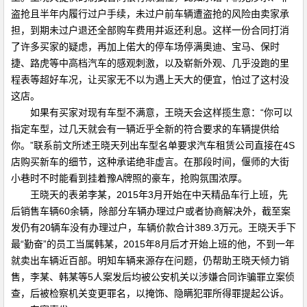
盗抢且半年内履行过户手续，未过户前车辆遭盗抢的风险由卖家承
担，到期未过户退还全部购车费用并返还利息。这样一份合同打消
了许多买家的疑虑，再加上偌大的停车场停满奥迪、宝马、保时
捷、路虎等中高档汽车的感观刺激，以及崭新外观、几乎没跑的里
程表等超好车况，让买家无不以为遇上天大的便宜，怕过了这村没
这店。
如果有买家对现有车型不满意，王晓天会这样揽生意：“你可以
指定车型，过几天就会有一辆近乎全新的符合要求的车辆提供给
你。”联系前文所述王晓天列出车型名单要求汽车租赁公司直接在4S
店购买新车的细节，这种承诺绝非虚言。在那段时间，偃师的大街
小巷时不时能看到挂着豫A牌照的豪车，抢购氛围浓厚。
王晓天的表弟李某，2015年3月开始在中天精品车行上班，先
后销售车辆60余辆，除部分车辆办理过户或者协商解决外，截至案
发仍有20辆车没有办理过户，车辆价款合计389.3万元。王晓天手下
最“勤奋”的员工当属韩某，2015年8月后才开始上班的他，不到一年
就卖出车辆近百部。明知车辆来源存在问题，仍帮助王晓天倾力销
售，李某、韩某等5人案发后均被公安机关以涉嫌合同诈骗罪立案侦
查，后被检察机关变更罪名，以掩饰、隐瞒犯罪所得罪提起公诉。