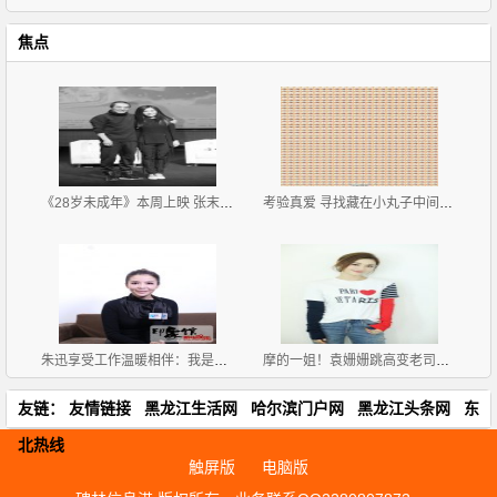
焦点
《28岁未成年》本周上映 张末张艺谋父女作品同档期
考验真爱 寻找藏在小丸子中间的李易峰
朱迅享受工作温暖相伴：我是个幸运的主持人
摩的一姐！袁姗姗跳高变老司机网友直呼要搭车
友链：
友情链接
黑龙江生活网
哈尔滨门户网
黑龙江头条网
东
北热线
触屏版
电脑版