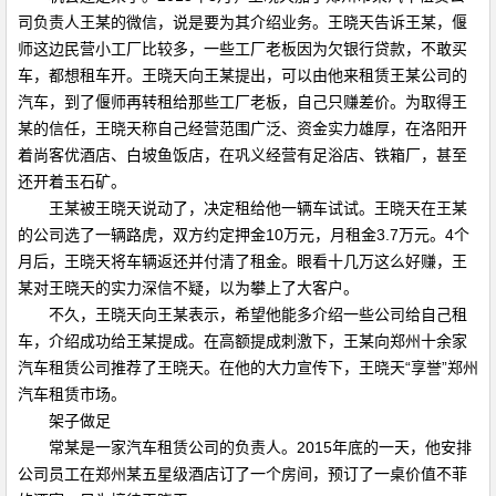
司负责人王某的微信，说是要为其介绍业务。王晓天告诉王某，偃
师这边民营小工厂比较多，一些工厂老板因为欠银行贷款，不敢买
车，都想租车开。王晓天向王某提出，可以由他来租赁王某公司的
汽车，到了偃师再转租给那些工厂老板，自己只赚差价。为取得王
某的信任，王晓天称自己经营范围广泛、资金实力雄厚，在洛阳开
着尚客优酒店、白坡鱼饭店，在巩义经营有足浴店、铁箱厂，甚至
还开着玉石矿。
王某被王晓天说动了，决定租给他一辆车试试。王晓天在王某
的公司选了一辆路虎，双方约定押金10万元，月租金3.7万元。4个
月后，王晓天将车辆返还并付清了租金。眼看十几万这么好赚，王
某对王晓天的实力深信不疑，以为攀上了大客户。
不久，王晓天向王某表示，希望他能多介绍一些公司给自己租
车，介绍成功给王某提成。在高额提成刺激下，王某向郑州十余家
汽车租赁公司推荐了王晓天。在他的大力宣传下，王晓天“享誉”郑州
汽车租赁市场。
架子做足
常某是一家汽车租赁公司的负责人。2015年底的一天，他安排
公司员工在郑州某五星级酒店订了一个房间，预订了一桌价值不菲