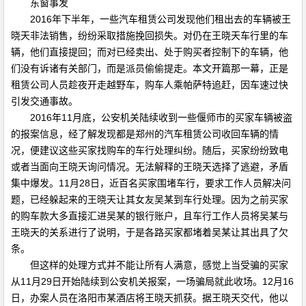
东窗事发
2016年下半年，一些汽车租赁公司发现他们租出去的车辆被王
晓天非法销售，纷纷采取措施挽回损失。对仍在王晓天车行里的车
辆，他们直接提回；而对已经卖出、处于购买者控制下的车辆，他
们没有诉诸有关部门，而是派员偷偷提走。本文开篇那一幕，正是
租赁公司人员趁夜开走越野车，购车人乘帕萨特追赶，因车速过快
引发交通事故。
2016年11月底，公安机关陆续收到一些偃师市的买家车辆被盗
的报案信息，经了解发现都是郑州的汽车租赁公司收回车辆的情
况，便建议这些买家找购车的车行处理纠纷。随后，买家纷纷致电
或者当面向王晓天询问情况。无法解释的王晓天选择了逃避，矛盾
集中爆发。11月28日，近百名买家围堵车行，要求工作人员解决问
题，已经躲起来的王晓天让其女友吴某到车行处理。因为之前买家
的购车款大多直接汇进吴某的银行账户，且车行工作人员将吴某与
王晓天的关系进行了说明，于是各路买家都堵着吴某让其出具了欠
条。
但这样的处理方式并不能让所有人满意，感觉上当受骗的买家
从11月29日开始陆续到公安机关报案，一场骗局就此收场。12月16
日，办案人员在洛阳市某酒店将王晓天抓获。据王晓天交代，他以