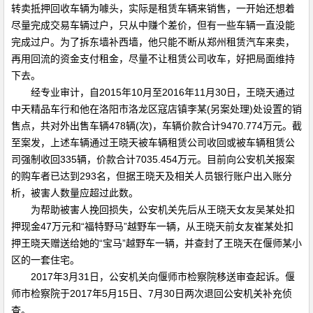
转卖抵押回收车辆为噱头，实际是租赁车辆来销售，一开始还想着
尽量完成交易车辆过户，只从中赚个差价，但有一些车辆一直没能
完成过户。为了拆东墙补西墙，他只能不断从郑州租赁汽车来卖，
再用回流的资金支付租金，尽量不让租赁公司收车，好把局面维持
下去。
经专业审计，自2015年10月至2016年11月30日，王晓天通过
中天精品车行和他在洛阳市洛龙区寇店镇李某(另案处理)处设置的销
售点，共对外出售车辆478辆(次)，车辆价款合计9470.774万元。截
至案发，上述车辆通过王晓天被车辆租赁公司收回或被车辆租赁公
司强制收回335辆，价款合计7035.454万元。目前向公安机关报案
的购车者已达到293名，但据王晓天及相关人员银行账户出入账分
析，被害人数量应超过此数。
为帮助被害人挽回损失，公安机关先后从王晓天女友吴某处扣
押现金47万元和“福特野马”越野车一辆，从王晓天前女友崔某处扣
押王晓天赠送给她的“宝马”越野车一辆，并查封了王晓天在偃师某小
区的一套住宅。
2017年3月31日，公安机关向偃师市检察院移送审查起诉。偃
师市检察院于2017年5月15日、7月30日两次退回公安机关补充侦
查。