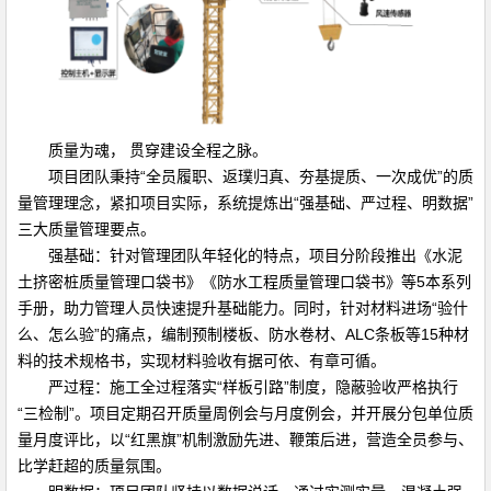
质量为魂， 贯穿建设全程之脉。
项目团队秉持“全员履职、返璞归真、夯基提质、一次成优”的质
量管理理念，紧扣项目实际，系统提炼出“强基础、严过程、明数据”
三大质量管理要点。
强基础：针对管理团队年轻化的特点，项目分阶段推出《水泥
土挤密桩质量管理口袋书》《防水工程质量管理口袋书》等5本系列
手册，助力管理人员快速提升基础能力。同时，针对材料进场“验什
么、怎么验”的痛点，编制预制楼板、防水卷材、ALC条板等15种材
料的技术规格书，实现材料验收有据可依、有章可循。
严过程：施工全过程落实“样板引路”制度，隐蔽验收严格执行
“三检制”。项目定期召开质量周例会与月度例会，并开展分包单位质
量月度评比，以“红黑旗”机制激励先进、鞭策后进，营造全员参与、
比学赶超的质量氛围。