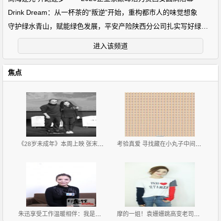
Drink Dream：从一杯茶的“叛逆”开始，重构都市人的味觉想象
守护绿水青山，赋能绿色发展，平安产险陕西分公司扎实写好绿色金
进入该频道
焦点
《28岁未成年》本周上映 张末张艺谋父女作品同档期
考验真爱 寻找藏在小丸子中间的李易峰
朱迅享受工作温暖相伴：我是个幸运的主持人
摩的一姐！袁姗姗跳高变老司机网友直呼要搭车