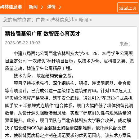
碑林信息港
新闻
详情
返回上页
您的当前位置：
广告
>
碑林信息港
>
新闻
>
精技强基筑广厦 数智匠心育英才
2026-05-22 19:03
来源：
中建八局西北公司西北农林科技大学24、25、26号学生公寓项
目坚定公司“一次成优”标杆项目目标，以技术为骨、赋科技之翼、贯
质量之魂，铸造学生公寓精品工程。
技术为骨， 筑起结构安全之基。
项目坚持技术先行，深化钢结构、铝模、连梁阻尼器、叠合板
等专项设计，已完成公建一星级绿色建筑预评审。针对13项危大工
程实施全流程严格管控，筑牢安全底线。通过引入“花篮拉杆式悬挑
脚手架 + 半预埋式连墙件”组合体系，项目大幅降低了墙体预留孔洞
数量，从设计源头阻断渗漏风险，实现了建筑耐久性与观感质量的
双重提升。此外，项目团队与西北农林科技大学联合攻关，成功解
决了超长结构C60高强混凝土的裂缝控制难题，依托绿色配比技
术，使裂缝宽度稳定控制在规范要求的优秀范围内。该技术方案具