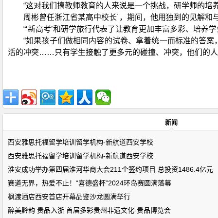
“这对我们搞教师教育的人来说是一个挑战，研学师的培
周彬曾任浙江省某高中校长˙，期间，他用独到的见解和
“‘新高考’和研学旅行代表了让教育更加丰富多彩、培养
“如果孩子们做相同内容的试卷、拿着统一而标准的答案
活的冲突……只有学生接触了更多元的碰撞、冲突，他们的人
新闻
西安雅思托福留学培训留学机构-新航道西安学校
西安雅思托福留学培训留学机构-新航道西安学校
淮安成功举办第四届淮河华商大会211个签约项目 总投资1486.4亿元
赛道无界，热爱不止！“喜德盛杯”2024环岛赛圆满落幕
枫渡酒店西安首店开幕品鉴沙龙圆满举行
醉美黔韵 贵品入浙 首届多彩贵州非遗文化-贵品博览会