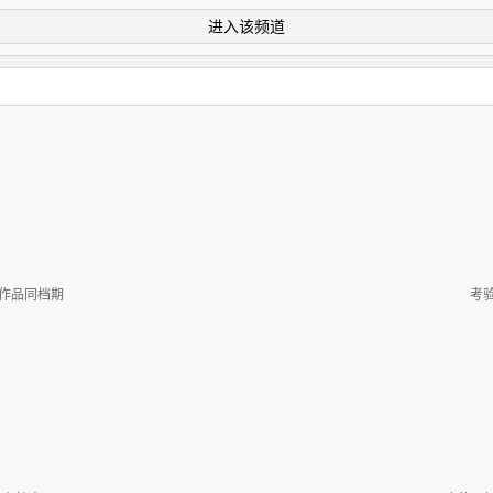
进入该频道
女作品同档期
考